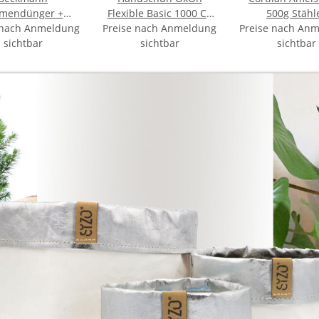
mendünger +
Flexible Basic 1000 CE
500g Stäh
 nach Anmeldung
uano 1 Liter
Preise nach Anmeldung
07
Preise nach An
sichtbar
sichtbar
sichtbar